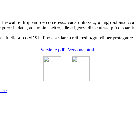
 firewall e di quando e come esso vada utilizzato, giungo ad analizzar
 però si adatta, ad ampio spettro, alle esigenze di sicurezza più disparat
reti in dial-up o xDSL, fino a scalare a reti medio-grandi per proteggere 
Versione pdf
Versione html
nse
.