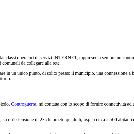
re dai classi operatori di servizi INTERNET, rappresenta sempre un canon
i comunali da collegare alla rete.
e in un unico punto, di solito presso il municipio, una connessione a ban
itorio.
siedo,
Controguerra
, mi contatta con lo scopo di fornire connettività ad 
 su un’estensione di 23 chilometri quadrati, ospita circa 2.500 abitanti d