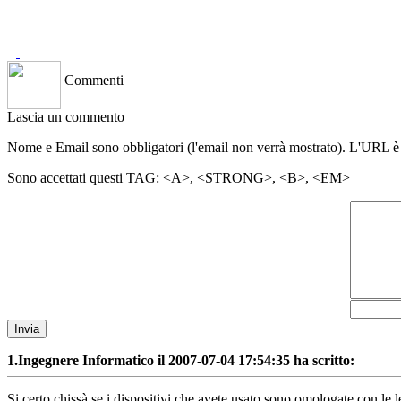
Commenti
Lascia un commento
Nome e Email sono obbligatori (l'email non verrà mostrato). L'URL è
Sono accettati questi TAG: <A>, <STRONG>, <B>, <EM>
Invia
1.
Ingegnere Informatico il 2007-07-04 17:54:35 ha scritto:
Si certo chissà se i dispositivi che avete usato sono omologate con le le