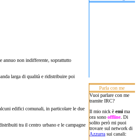
e annuo non indifferente, soprattutto
da larga di qualità e ridistribuire poi
Parla con me
Vuoi parlare con me
tramite IRC?
alcuni edifici comunali, in particolare le due
Il mio nick è
emi
ma
ora sono
offline
. Di
solito però mi puoi
istribuiti tra il centro urbano e le campagne
trovare sul network di
Azzurra
sui canali: