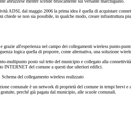
sante abruzzese mentre scende bruscamente sul versante marchigiano.
ettività ADSL dal maggio 2006 la prima idea è quella di acquistare conne
 chiede se non sia possibile, in qualche modo, creare infrastruttura pi
e grazie all'esperienza nel campo dei collegamenti wireless punto-punto
eguenza logica quella di proporre, come alternativa, una soluzione wirele
o-multipunto posto sul tetto del municipio e collegato alla connettività
nto INTERNET del comune a questi due ulteriori edifici.
Schema del collegamento wireless realizzato
azione comunale è un network di proprietà del comune in tempi brevi e a 
tà gratuite, perché già pagata dal municipio, alle scuole comunali.