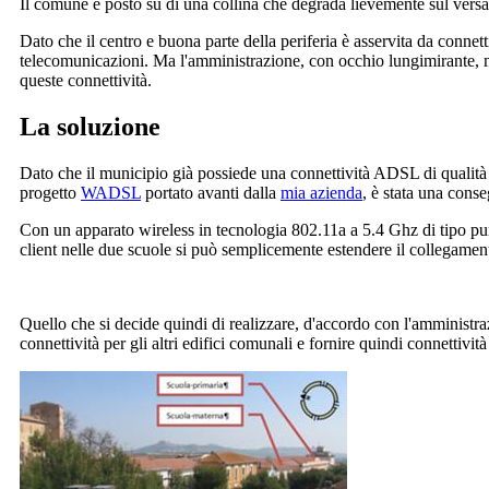
Il comune è posto su di una collina che degrada lievemente sul ver
Dato che il centro e buona parte della periferia è asservita da conn
telecomunicazioni. Ma l'amministrazione, con occhio lungimirante, mi
queste connettività.
La soluzione
Dato che il municipio già possiede una connettività ADSL di qualità 
progetto
WADSL
portato avanti dalla
mia azienda
, è stata una cons
Con un apparato wireless in tecnologia 802.11a a 5.4 Ghz di tipo punt
client nelle due scuole si può semplicemente estendere il collegame
Quello che si decide quindi di realizzare, d'accordo con l'amministr
connettività per gli altri edifici comunali e fornire quindi connettivi