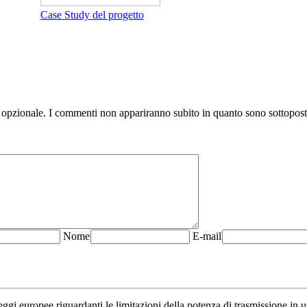
Case Study del progetto
 opzionale. I commenti non appariranno subito in quanto sono sottopos
N
ome
E-mail
ggi europee riguardanti le limitazioni della potenza di trasmissione in us