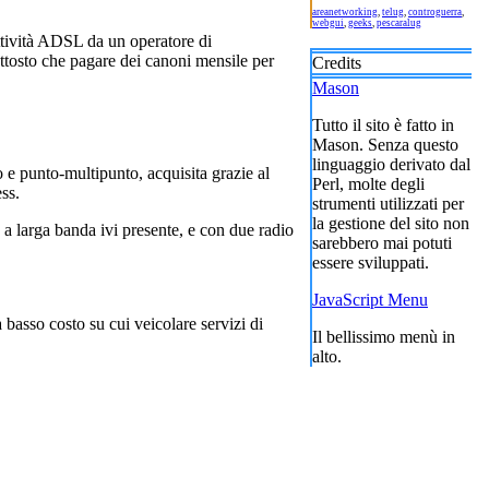
areanetworking
,
telug
,
controguerra
,
webgui
,
geeks
,
pescaralug
ttività ADSL da un operatore di
uttosto che pagare dei canoni mensile per
Credits
Mason
Tutto il sito è fatto in
Mason. Senza questo
linguaggio derivato dal
 e punto-multipunto, acquisita grazie al
Perl, molte degli
ss.
strumenti utilizzati per
la gestione del sito non
 a larga banda ivi presente, e con due radio
sarebbero mai potuti
essere sviluppati.
JavaScript Menu
basso costo su cui veicolare servizi di
Il bellissimo menù in
alto.