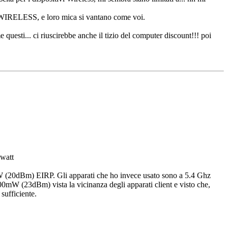
o WIRELESS, e loro mica si vantano come voi.
e questi... ci riuscirebbe anche il tizio del computer discount!!! poi
iwatt
0 mW (20dBm) EIRP. Gli apparati che ho invece usato sono a 5.4 Ghz
0mW (23dBm) vista la vicinanza degli apparati client e visto che,
sufficiente.