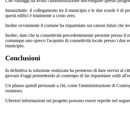
Che vantaggi ha avuto l'amministrazione nell'eseguire questo proget
Innanzitutto il collegamento tra il municipio e le due scuole è di pr
questi edifici è totalmente a costo zero.
Inoltre ovviamente il comune ha risparmiato sui canoni futuri che in
Inoltre, dato che la connettività precedentemente presente presso il 
comunque uno spreco l'acquisto di connettività locale presso i due edi
municipio.
Conclusioni
In definitiva la soluzione realizzata ha permesso di dare servizi a
giovani d'oggi permettendo al contempo di far risparmiare soldi all'
Un plauso quindi personale a chi, come l'amministrazione di Controgu
ossimoro.
Ulteriori informazioni sul progetto possono essere reperite nel segue