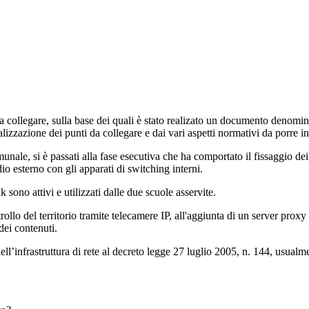
 da collegare, sulla base dei quali è stato realizato un documento denomi
alizzazione dei punti da collegare e dai vari aspetti normativi da porre in
le, si è passati alla fase esecutiva che ha comportato il fissaggio dei p
dio esterno con gli apparati di switching interni.
 sono attivi e utilizzati dalle due scuole asservite.
trollo del territorio tramite telecamere IP, all'aggiunta di un server proxy
 dei contenuti.
l’infrastruttura di rete al decreto legge 27 luglio 2005, n. 144, usualm