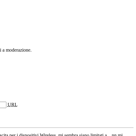
ti a moderazione.
URL
cita per i dispositivi Wireless, mi sembra siano limitati a... nn mi