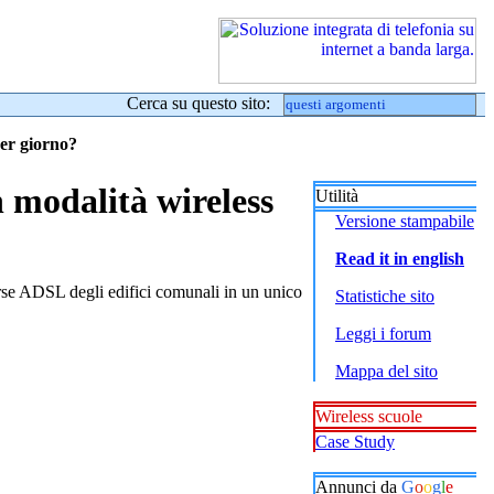
Cerca su questo sito:
per giorno?
 modalità wireless
Utilità
Versione stampabile
Read it in english
rse ADSL degli edifici comunali in un unico
Statistiche sito
Leggi i forum
Mappa del sito
Wireless scuole
Case Study
Annunci da
G
o
o
g
l
e