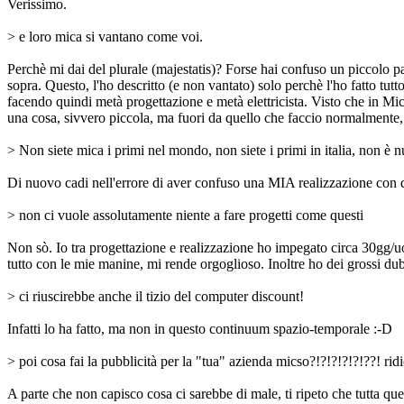
Verissimo.
> e loro mica si vantano come voi.
Perchè mi dai del plurale (majestatis)? Forse hai confuso un piccolo par
sopra. Questo, l'ho descritto (e non vantato) solo perchè l'ho fatto tutt
facendo quindi metà progettazione e metà elettricista. Visto che in M
una cosa, sivvero piccola, ma fuori da quello che faccio normalmente,
> Non siete mica i primi nel mondo, non siete i primi in italia, non è nu
Di nuovo cadi nell'errore di aver confuso una MIA realizzazione con q
> non ci vuole assolutamente niente a fare progetti come questi
Non sò. Io tra progettazione e realizzazione ho impegato circa 30gg/u
tutto con le mie manine, mi rende orgoglioso. Inoltre ho dei grossi du
> ci riuscirebbe anche il tizio del computer discount!
Infatti lo ha fatto, ma non in questo continuum spazio-temporale :-D
> poi cosa fai la pubblicità per la "tua" azienda micso?!?!?!?!?!??! rid
A parte che non capisco cosa ci sarebbe di male, ti ripeto che tutta qu