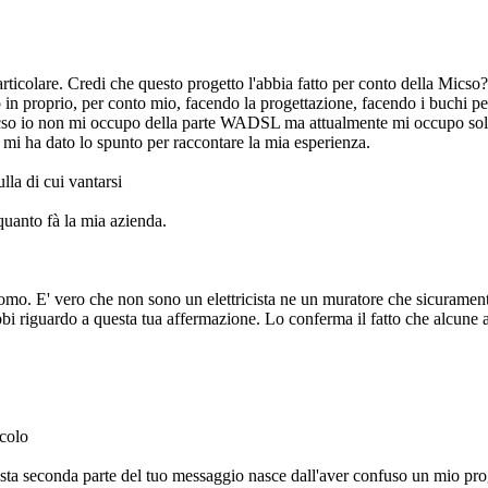
ticolare. Credi che questo progetto l'abbia fatto per conto della Micso? Sc
o in proprio, per conto mio, facendo la progettazione, facendo i buchi per 
icso io non mi occupo della parte WADSL ma attualmente mi occupo solo d
 mi ha dato lo spunto per raccontare la mia esperienza.
lla di cui vantarsi
uanto fà la mia azienda.
omo. E' vero che non sono un elettricista ne un muratore che sicuramen
bbi riguardo a questa tua affermazione. Lo conferma il fatto che alcune 
icolo
esta seconda parte del tuo messaggio nasce dall'aver confuso un mio prog