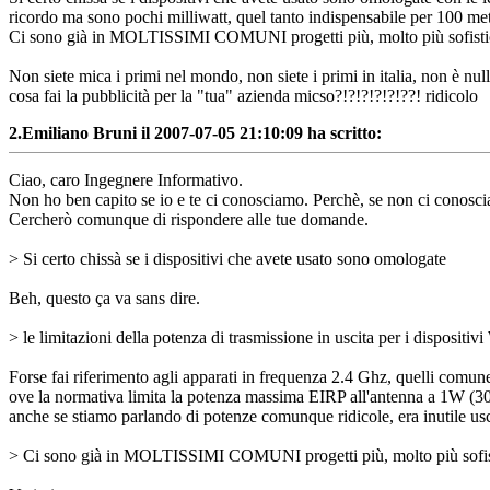
ricordo ma sono pochi milliwatt, quel tanto indispensabile per 100 met
Ci sono già in MOLTISSIMI COMUNI progetti più, molto più sofistica
Non siete mica i primi nel mondo, non siete i primi in italia, non è null
cosa fai la pubblicità per la "tua" azienda micso?!?!?!?!?!??! ridicolo
2.
Emiliano Bruni il 2007-07-05 21:10:09 ha scritto:
Ciao, caro Ingegnere Informativo.
Non ho ben capito se io e te ci conosciamo. Perchè, se non ci conosci
Cercherò comunque di rispondere alle tue domande.
> Si certo chissà se i dispositivi che avete usato sono omologate
Beh, questo ça va sans dire.
> le limitazioni della potenza di trasmissione in uscita per i dispositiv
Forse fai riferimento agli apparati in frequenza 2.4 Ghz, quelli comu
ove la normativa limita la potenza massima EIRP all'antenna a 1W (30
anche se stiamo parlando di potenze comunque ridicole, era inutile usci
> Ci sono già in MOLTISSIMI COMUNI progetti più, molto più sofist