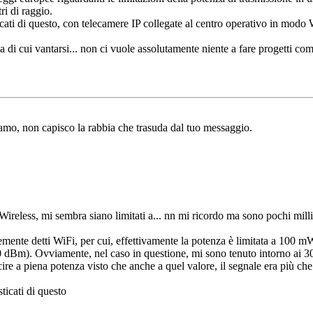
ri di raggio.
ti di questo, con telecamere IP collegate al centro operativo in mod
a di cui vantarsi... non ci vuole assolutamente niente a fare progetti com
amo, non capisco la rabbia che trasuda dal tuo messaggio.
i Wireless, mi sembra siano limitati a... nn mi ricordo ma sono pochi mill
nemente detti WiFi, per cui, effettivamente la potenza è limitata a 10
 dBm). Ovviamente, nel caso in questione, mi sono tenuto intorno ai 30
re a piena potenza visto che anche a quel valore, il segnale era più che 
icati di questo