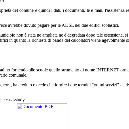
to?
oprietà del comune e quindi i dati, i documenti, le e-mail, l'assistenza 
vece avrebbe dovuto pagare per le ADSL nei due edifici scolastici.
municipio non è stata ne ampliata ne è degradata dopo tale estensione, s
fici in quanto la richiesta di banda del calcolatori viene agevolmente so
l cittadino fornendo alle scuole quello strumento di nome INTERNET orma
erario comunale.
erra, ha creduto e crede che fornire i due termini "ottimi servizi" e "
nte case-study.