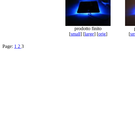
prodotto finito
[
small
] [
large
] [
orig
]
[
sm
Page:
1
2
3