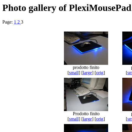
Photo gallery of PlexiMousePad 
Page:
1
2
3
prodotto finito
[
small
] [
large
] [
orig
]
[
sm
Prodotto finito
[
small
] [
large
] [
orig
]
[
sm