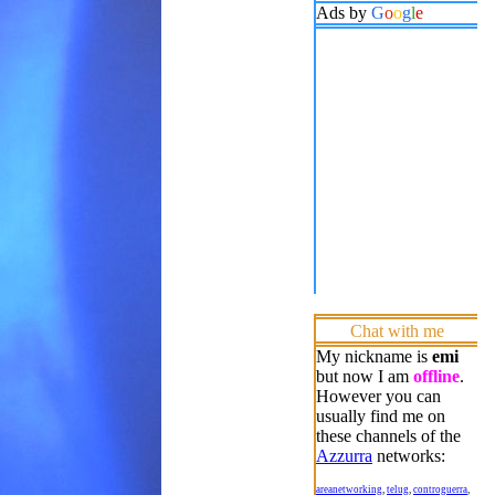
Ads by
G
o
o
g
l
e
Chat with me
My nickname is
emi
but now I am
offline
.
However you can
usually find me on
these channels of the
Azzurra
networks:
areanetworking
,
telug
,
controguerra
,