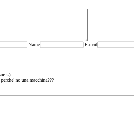
Name
E-mail
ue :-)
. e perche' no una macchina???