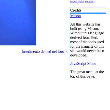
webgui
,
geeks
,
pescaralug
Credits
Mason
All this website has
built using Mason.
Without this language
derived from Perl,
most of the tools used
for the manage of this
site would never been
Inserimento del led nel foro >
developed.
JavaScript Menu
The great menu at the
top of this page.