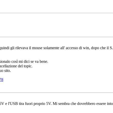
ndi gli rilevava il mouse solamente all' accesso di win, dopo che il S.O
sionalo così mi dici se va bene.
cellazione del topic.
uo sito.
78
5V e l'USB tira fuori proprio 5V. Mi sembra che dovrebbero essere int