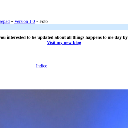
sepad
»
Version 1.0
» Foto
ou interested to be updated about all things happens to me day b
Visit my new blog
Indice