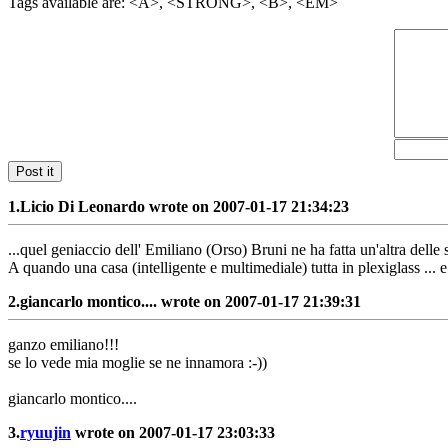
Tags available are: <A>, <STRONG>, <B>, <EM>
Post it
1.
Licio Di Leonardo wrote on 2007-01-17 21:34:23
...quel geniaccio dell' Emiliano (Orso) Bruni ne ha fatta un'altra delle s
A quando una casa (intelligente e multimediale) tutta in plexiglass ..
2.
giancarlo montico.... wrote on 2007-01-17 21:39:31
ganzo emiliano!!!
se lo vede mia moglie se ne innamora :-))
giancarlo montico....
3.
ryuujin
wrote on 2007-01-17 23:03:33