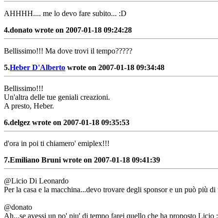
AHHHH.... me lo devo fare subito... :D
4.
donato wrote on 2007-01-18 09:24:28
Bellissimo!!! Ma dove trovi il tempo?????
5.
Heber D'Alberto
wrote on 2007-01-18 09:34:48
Bellissimo!!!
Un'altra delle tue geniali creazioni.
A presto, Heber.
6.
delgez wrote on 2007-01-18 09:35:53
d'ora in poi ti chiamero' emiplex!!!
7.
Emiliano Bruni wrote on 2007-01-18 09:41:39
@Licio Di Leonardo
Per la casa e la macchina...devo trovare degli sponsor e un può più d
@donato
Ah...se avessi un po' piu' di tempo farei quello che ha proposto Licio 