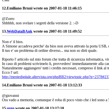
12.
Emiliano Bruni wrote on 2007-01-18 11:46:15
@Zorro
Shhhhh, non svelare i segreti della versione 2. :-D
13.
WebDataBAnk
wrote on 2007-01-18 11:49:52
Non e' il bios.
A Simone accadeva perche' da bios non aveva attivato la porta USB, qui
Il tuo e' un problema di ordine diverso... ma non so dirti quale.
Riporto l' articolo sul mio forum che tratta di sicurezza informatica, vi
In caso di problemi scrivimelo li, provvedero' immediatamente alla can
Naturalmente aggiungero' tutti i credits necessari, compreso il link al t
Ecco l' url:
http://mentedigitale.altervista.org/phpBB2/viewtopic.php?p=2378#23
14.
Emiliano Bruni wrote on 2007-01-18 13:12:33
@giovanni
Ora vado a memoria, comunque è roba di poco visto che i led sono a 
15.
sugo
wrote on 2007-01-18 13:17:18