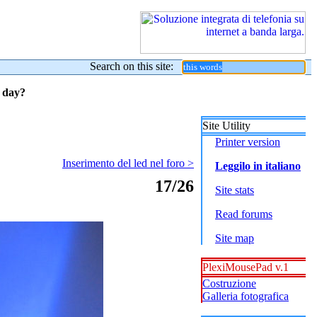
Search on this site:
y day?
Site Utility
Printer version
Inserimento del led nel foro >
Leggilo in italiano
17/26
Site stats
Read forums
Site map
PlexiMousePad v.1
Costruzione
Galleria fotografica