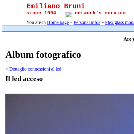
Emiliano Bruni
since 1994...
network's service
You are in
Home page
»
Personal infos
»
Plexiglass mou
Are y
Album fotografico
< Dettaglio connessioni al led
Il led acceso