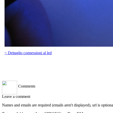
< Dettaglio connessioni al led
JavaScript Menu Courtesy of Milonic.com
Comments
Leave a comment
Names and emails are required (emails aren't displayed), url is optio