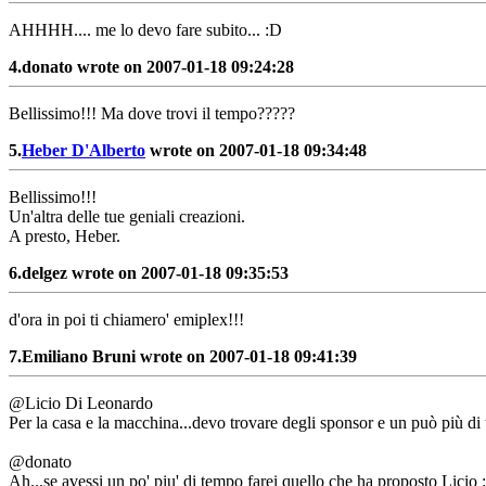
AHHHH.... me lo devo fare subito... :D
4.
donato wrote on 2007-01-18 09:24:28
Bellissimo!!! Ma dove trovi il tempo?????
5.
Heber D'Alberto
wrote on 2007-01-18 09:34:48
Bellissimo!!!
Un'altra delle tue geniali creazioni.
A presto, Heber.
6.
delgez wrote on 2007-01-18 09:35:53
d'ora in poi ti chiamero' emiplex!!!
7.
Emiliano Bruni wrote on 2007-01-18 09:41:39
@Licio Di Leonardo
Per la casa e la macchina...devo trovare degli sponsor e un può più d
@donato
Ah...se avessi un po' piu' di tempo farei quello che ha proposto Licio 