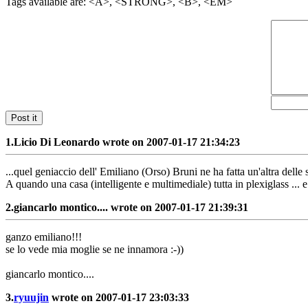
Tags available are: <A>, <STRONG>, <B>, <EM>
Post it
1.
Licio Di Leonardo wrote on 2007-01-17 21:34:23
...quel geniaccio dell' Emiliano (Orso) Bruni ne ha fatta un'altra delle s
A quando una casa (intelligente e multimediale) tutta in plexiglass ..
2.
giancarlo montico.... wrote on 2007-01-17 21:39:31
ganzo emiliano!!!
se lo vede mia moglie se ne innamora :-))
giancarlo montico....
3.
ryuujin
wrote on 2007-01-17 23:03:33