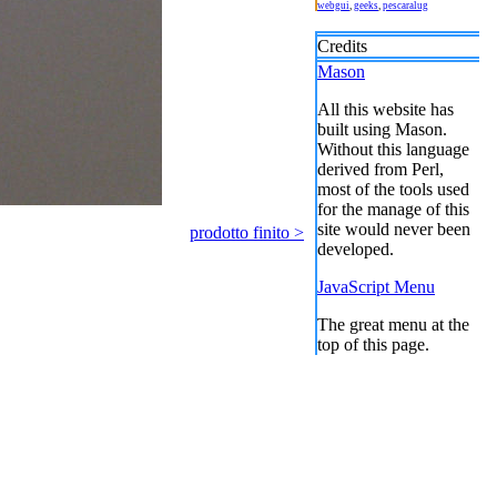
webgui
,
geeks
,
pescaralug
Credits
Mason
All this website has
built using Mason.
Without this language
derived from Perl,
most of the tools used
for the manage of this
site would never been
prodotto finito >
developed.
JavaScript Menu
The great menu at the
top of this page.