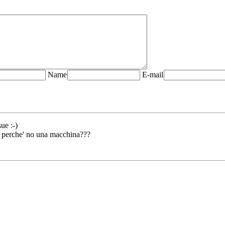
Name
E-mail
ue :-)
. e perche' no una macchina???