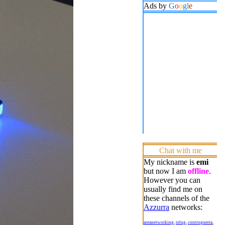
Ads by
G
o
o
g
l
e
Chat with me
My nickname is
emi
but now I am
offline
.
However you can
usually find me on
these channels of the
Azzurra
networks:
areanetworking
,
telug
,
controguerra
,