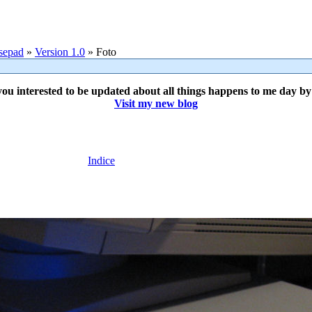
sepad
»
Version 1.0
» Foto
ou interested to be updated about all things happens to me day b
Visit my new blog
Indice