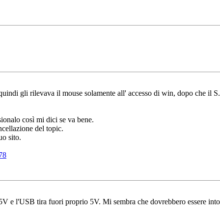
ndi gli rilevava il mouse solamente all' accesso di win, dopo che il S.O
sionalo così mi dici se va bene.
cellazione del topic.
uo sito.
78
5V e l'USB tira fuori proprio 5V. Mi sembra che dovrebbero essere int