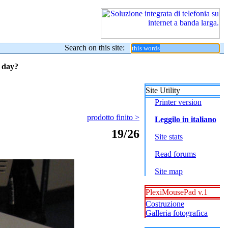
Search on this site:
y day?
Site Utility
Printer version
prodotto finito >
Leggilo in italiano
19/26
Site stats
Read forums
Site map
PlexiMousePad v.1
Costruzione
Galleria fotografica