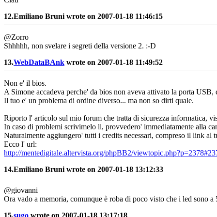
12.
Emiliano Bruni wrote on 2007-01-18 11:46:15
@Zorro
Shhhhh, non svelare i segreti della versione 2. :-D
13.
WebDataBAnk
wrote on 2007-01-18 11:49:52
Non e' il bios.
A Simone accadeva perche' da bios non aveva attivato la porta USB, qui
Il tuo e' un problema di ordine diverso... ma non so dirti quale.
Riporto l' articolo sul mio forum che tratta di sicurezza informatica, vi
In caso di problemi scrivimelo li, provvedero' immediatamente alla can
Naturalmente aggiungero' tutti i credits necessari, compreso il link al t
Ecco l' url:
http://mentedigitale.altervista.org/phpBB2/viewtopic.php?p=2378#23
14.
Emiliano Bruni wrote on 2007-01-18 13:12:33
@giovanni
Ora vado a memoria, comunque è roba di poco visto che i led sono a 
15.
sugo
wrote on 2007-01-18 13:17:18