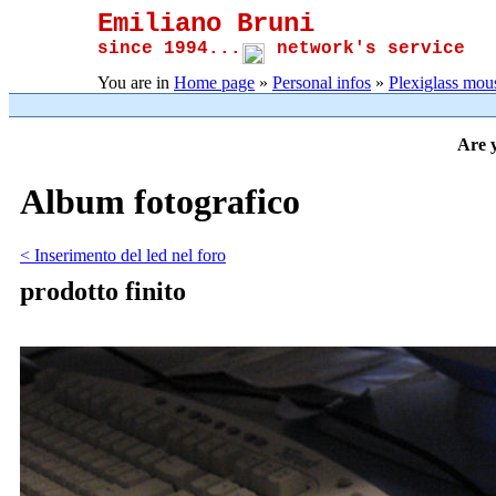
Emiliano Bruni
since 1994...
network's service
You are in
Home page
»
Personal infos
»
Plexiglass mou
Are y
Album fotografico
< Inserimento del led nel foro
prodotto finito