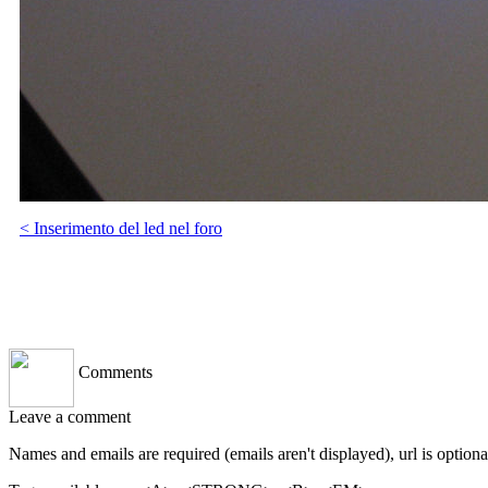
< Inserimento del led nel foro
JavaScript Menu Courtesy of Milonic.com
Comments
Leave a comment
Names and emails are required (emails aren't displayed), url is optio