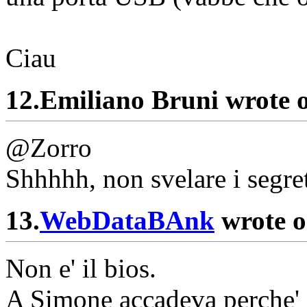
Ciau
12.
Emiliano Bruni wrote 
@Zorro
Shhhhh, non svelare i segret
13.
WebDataBAnk
wrote o
Non e' il bios.
A Simone accadeva perche' d