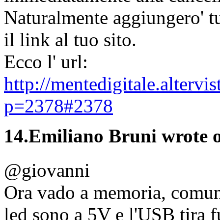
Naturalmente aggiungero' tut
il link al tuo sito.
Ecco l' url:
http://mentedigitale.alterv
p=2378#2378
14.
Emiliano Bruni wrote 
@giovanni
Ora vado a memoria, comunq
led sono a 5V e l'USB tira 