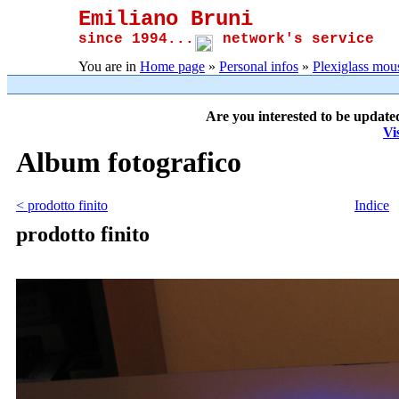
Emiliano Bruni
since 1994...
network's service
You are in
Home page
»
Personal infos
»
Plexiglass mou
Are you interested to be update
Vi
Album fotografico
< prodotto finito
Indice
prodotto finito