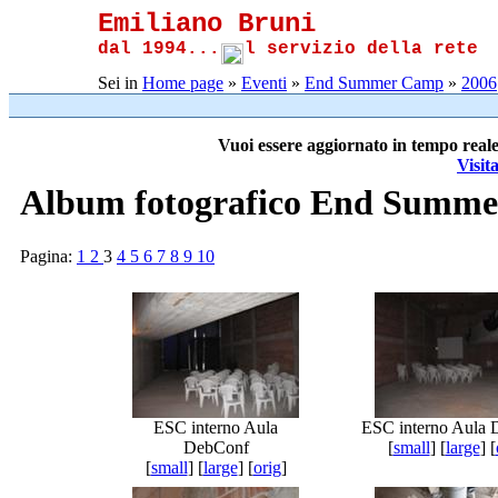
Emiliano Bruni
dal 1994...
l servizio della rete
Sei in
Home page
»
Eventi
»
End Summer Camp
»
2006
Vuoi essere aggiornato in tempo reale
Visit
Album fotografico End Summe
Pagina:
1
2
3
4
5
6
7
8
9
10
ESC interno Aula
ESC interno Aula
DebConf
[
small
] [
large
] [
[
small
] [
large
] [
orig
]