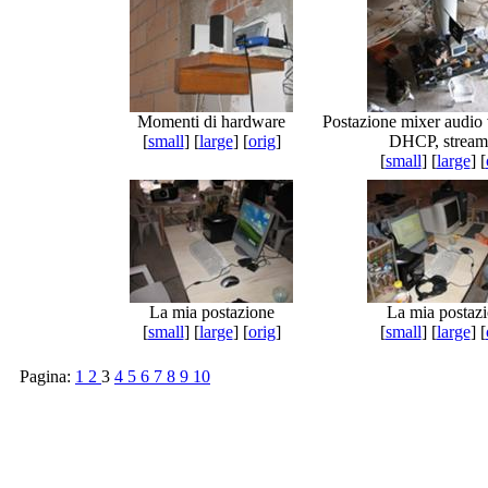
Momenti di hardware
Postazione mixer audio 
[
small
] [
large
] [
orig
]
DHCP, stream
[
small
] [
large
] [
La mia postazione
La mia postaz
[
small
] [
large
] [
orig
]
[
small
] [
large
] [
Pagina:
1
2
3
4
5
6
7
8
9
10