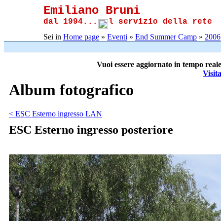
Emiliano Bruni
dal 1994...
l servizio della rete
Sei in
Home page
»
Eventi
»
End Summer Camp
»
2006
Vuoi essere aggiornato in tempo reale
Visit
Album fotografico
< ESC Esterno ingresso LAN
ESC Esterno ingresso posteriore