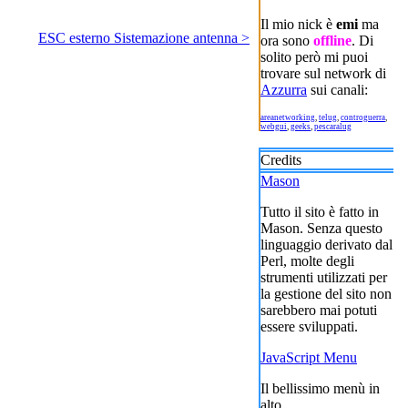
Il mio nick è
emi
ma
ESC esterno Sistemazione antenna >
ora sono
offline
. Di
solito però mi puoi
trovare sul network di
Azzurra
sui canali:
areanetworking
,
telug
,
controguerra
,
webgui
,
geeks
,
pescaralug
Credits
Mason
Tutto il sito è fatto in
Mason. Senza questo
linguaggio derivato dal
Perl, molte degli
strumenti utilizzati per
la gestione del sito non
sarebbero mai potuti
essere sviluppati.
JavaScript Menu
Il bellissimo menù in
alto.