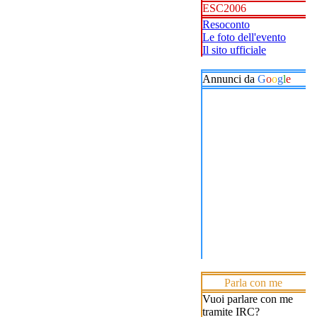
ESC2006
Resoconto
Le foto dell'evento
Il sito ufficiale
Annunci da
G
o
o
g
l
e
Parla con me
Vuoi parlare con me
tramite IRC?