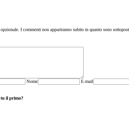
 opzionale. I commenti non appariranno subito in quanto sono sottopos
N
ome
E-mail
 tu il primo?