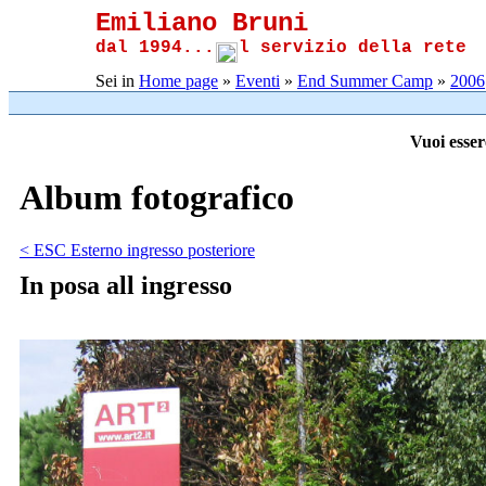
Emiliano Bruni
dal 1994...
l servizio della rete
Sei in
Home page
»
Eventi
»
End Summer Camp
»
2006
Vuoi esser
Album fotografico
< ESC Esterno ingresso posteriore
In posa all ingresso