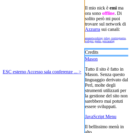
Il mio nick è
emi
ma
ora sono
offline
. Di
solito però mi puoi
trovare sul network di
Azzurra
sui canali:
areanetworking
,
telug
,
controguerra
,
webgui
,
geeks
,
pescaralug
Credits
Mason
Tutto il sito è fatto in
ESC esterno Accesso sala conferenze ... >
Mason. Senza questo
linguaggio derivato dal
Perl, molte degli
strumenti utilizzati per
la gestione del sito non
sarebbero mai potuti
essere sviluppati.
JavaScript Menu
Il bellissimo menù in
alto.