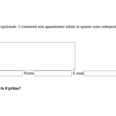
 opzionale. I commenti non appariranno subito in quanto sono sottopos
N
ome
E-mail
 tu il primo?