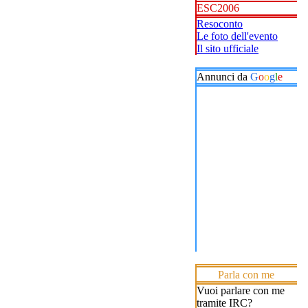
ESC2006
Resoconto
Le foto dell'evento
Il sito ufficiale
Annunci da
G
o
o
g
l
e
Parla con me
Vuoi parlare con me
tramite IRC?