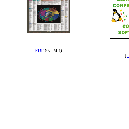
[
PDF
(0.1 MB) ]
[