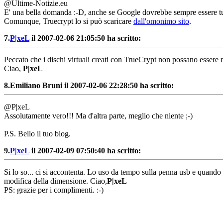
@Ultime-Notizie.eu
E' una bella domanda :-D, anche se Google dovrebbe sempre essere t
Comunque, Truecrypt lo si può scaricare
dall'omonimo sito
.
7.
P|xeL
il 2007-02-06 21:05:50 ha scritto:
Peccato che i dischi virtuali creati con TrueCrypt non possano essere r
Ciao,
P|xeL
8.
Emiliano Bruni il 2007-02-06 22:28:50 ha scritto:
@P|xeL
Assolutamente vero!!! Ma d'altra parte, meglio che niente ;-)
P.S. Bello il tuo blog.
9.
P|xeL
il 2007-02-09 07:50:40 ha scritto:
Si lo so... ci si accontenta. Lo uso da tempo sulla penna usb e quand
modifica della dimensione. Ciao,
P|xeL
PS: grazie per i complimenti. :-)