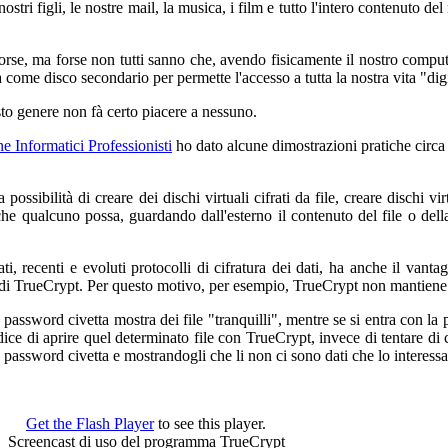
stri figli, le nostre mail, la musica, i film e tutto l'intero contenuto de
sorse, ma forse non tutti sanno che, avendo fisicamente il nostro comp
 come disco secondario per permette l'accesso a tutta la nostra vita "digi
to genere non fà certo piacere a nessuno.
e Informatici Professionisti
ho dato alcune dimostrazioni pratiche circa
possibilità di creare dei dischi virtuali cifrati da file, creare dischi vir
nza che qualcuno possa, guardando dall'esterno il contenuto del file o de
ti, recenti e evoluti protocolli di cifratura dei dati, ha anche il vant
e di TrueCrypt. Per questo motivo, per esempio, TrueCrypt non mantiene 
n password civetta mostra dei file "tranquilli", mentre se si entra con l
i dice di aprire quel determinato file con TrueCrypt, invece di tentare d
a password civetta e mostrandogli che li non ci sono dati che lo interess
Get the Flash Player
to see this player.
Screencast di uso del programma TrueCrypt