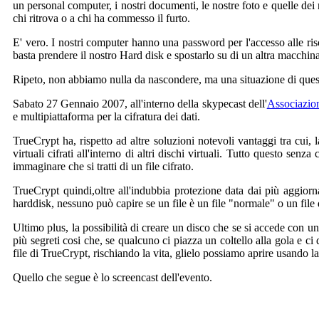
un personal computer, i nostri documenti, le nostre foto e quelle dei no
chi ritrova o a chi ha commesso il furto.
E' vero. I nostri computer hanno una password per l'accesso alle ri
basta prendere il nostro Hard disk e spostarlo su di un altra macchina
Ripeto, non abbiamo nulla da nascondere, ma una situazione di ques
Sabato 27 Gennaio 2007, all'interno della skypecast dell'
Associazion
e multipiattaforma per la cifratura dei dati.
TrueCrypt ha, rispetto ad altre soluzioni notevoli vantaggi tra cui, la 
virtuali cifrati all'interno di altri dischi virtuali. Tutto questo se
immaginare che si tratti di un file cifrato.
TrueCrypt quindi,oltre all'indubbia protezione data dai più aggiorna
harddisk, nessuno può capire se un file è un file "normale" o un fil
Ultimo plus, la possibilità di creare un disco che se si accede con u
più segreti cosi che, se qualcuno ci piazza un coltello alla gola e c
file di TrueCrypt, rischiando la vita, glielo possiamo aprire usando l
Quello che segue è lo screencast dell'evento.