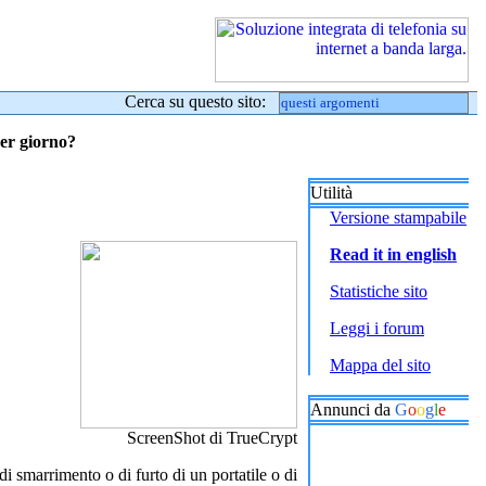
Cerca su questo sito:
per giorno?
Utilità
Versione stampabile
Read it in english
Statistiche sito
Leggi i forum
Mappa del sito
Annunci da
G
o
o
g
l
e
ScreenShot di TrueCrypt
 smarrimento o di furto di un portatile o di