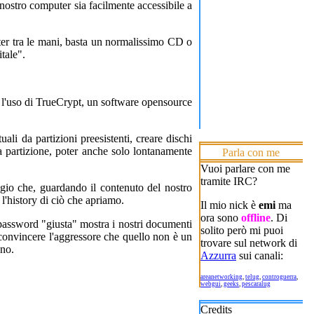
l nostro computer sia facilmente accessibile a
uter tra le mani, basta un normalissimo CD o
tale".
 l'uso di TrueCrypt, un software opensource
tuali da partizioni preesistenti, creare dischi
lla partizione, poter anche solo lontanamente
Parla con me
Vuoi parlare con me
tramite IRC?
aggio che, guardando il contenuto del nostro
l'history di ciò che apriamo.
Il mio nick è
emi
ma
ora sono
offline
. Di
a password "giusta" mostra i nostri documenti
solito però mi puoi
i convincere l'aggressore che quello non è un
trovare sul network di
ano.
Azzurra
sui canali:
areanetworking
,
telug
,
controguerra
,
webgui
,
geeks
,
pescaralug
Credits