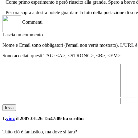
Come primo esperimento è però riuscito alla grande. Spero a breve di
Per ora sopra a destra potete guardare la foto della postazione di scre
Commenti
Lascia un commento
Nome e Email sono obbligatori (l'email non verrà mostrato). L'URL è
Sono accettati questi TAG: <A>, <STRONG>, <B>, <EM>
Invia
1.
vinz
il 2007-01-26 15:47:09 ha scritto:
Tutto ciò è fantastico, ma dove si farà?