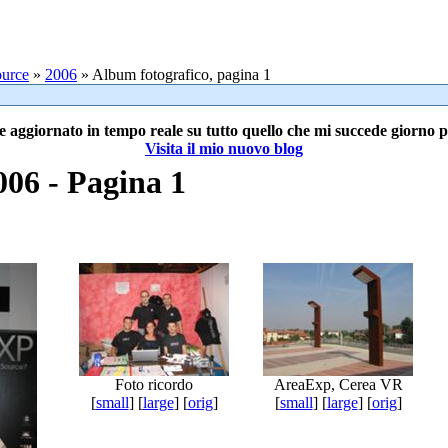
urce
»
2006
» Album fotografico, pagina 1
e aggiornato in tempo reale su tutto quello che mi succede giorno 
Visita il mio nuovo blog
06 - Pagina 1
Foto ricordo
AreaExp, Cerea VR
[
small
] [
large
] [
orig
]
[
small
] [
large
] [
orig
]