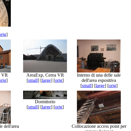
orig
]
a VR
AreaExp, Cerea VR
Interno di una delle sale
orig
]
[
small
] [
large
] [
orig
]
dell'area espositiva
[
small
] [
large
] [
orig
]
Dormitorio
[
small
] [
large
] [
orig
]
le dell'area
Collocazione access point per