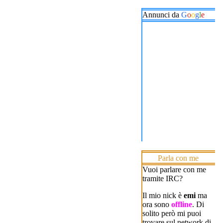
Annunci da
G
o
o
g
l
e
Parla con me
Vuoi parlare con me
tramite IRC?
Il mio nick è
emi
ma
ora sono
offline
. Di
solito però mi puoi
trovare sul network di