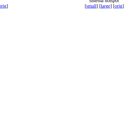
sistema hotspot
orig
]
[
small
] [
large
] [
orig
]