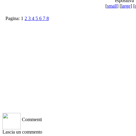
espositiva
[
small
] [
large
] [
Pagina:
1
2
3
4
5
6
7
8
Commenti
Lascia un commento