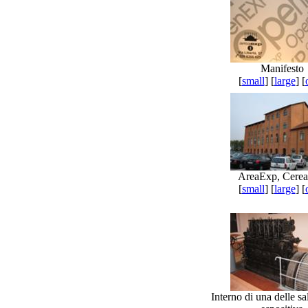
Manifesto
[
small
] [
large
] [
AreaExp, Cere
[
small
] [
large
] [
Interno di una delle sa