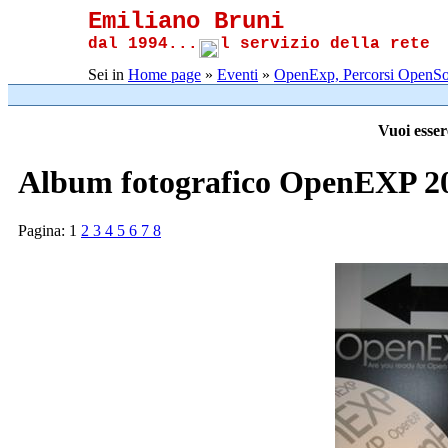
Emiliano Bruni
dal 1994...
l servizio della rete
Sei in
Home page
»
Eventi
»
OpenExp, Percorsi OpenSo
Vuoi esser
Album fotografico OpenEXP 20
Pagina:
1
2
3
4
5
6
7
8