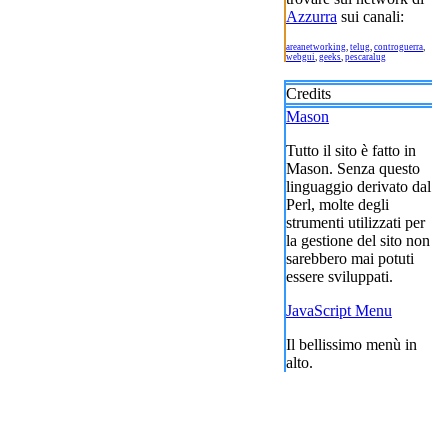
Azzurra
sui canali:
areanetworking
,
telug
,
controguerra
,
webgui
,
geeks
,
pescaralug
Credits
Mason
Tutto il sito è fatto in
Mason. Senza questo
linguaggio derivato dal
Perl, molte degli
strumenti utilizzati per
la gestione del sito non
sarebbero mai potuti
essere sviluppati.
JavaScript Menu
Il bellissimo menù in
alto.