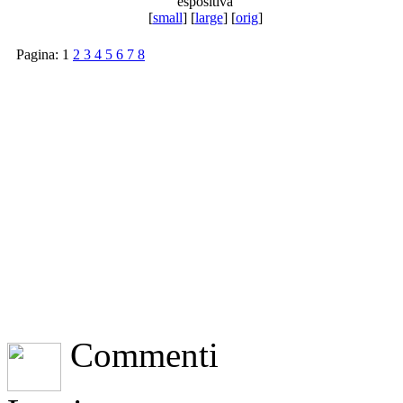
espositiva
[
small
] [
large
] [
orig
]
Pagina:
1
2
3
4
5
6
7
8
Commenti