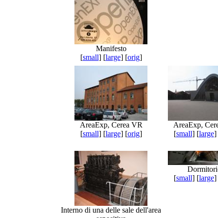
Manifesto
[
small
] [
large
] [
orig
]
AreaExp, Cerea VR
AreaExp, Cer
[
small
] [
large
] [
orig
]
[
small
] [
large
]
Dormitori
[
small
] [
large
]
Interno di una delle sale dell'area