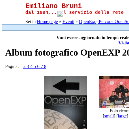
Emiliano Bruni
dal 1994...
l servizio della rete
Sei in
Home page
»
Eventi
»
OpenExp, Percorsi OpenSo
Vuoi essere aggiornato in tempo reale
Visit
Album fotografico OpenEXP 20
Pagina:
1
2
3
4
5
6
7
8
Foto ricor
[
small
] [
large
]