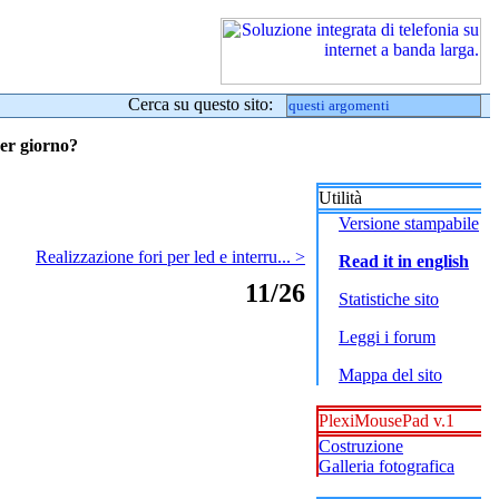
Cerca su questo sito:
per giorno?
Utilità
Versione stampabile
Realizzazione fori per led e interru... >
Read it in english
11/26
Statistiche sito
Leggi i forum
Mappa del sito
PlexiMousePad v.1
Costruzione
Galleria fotografica