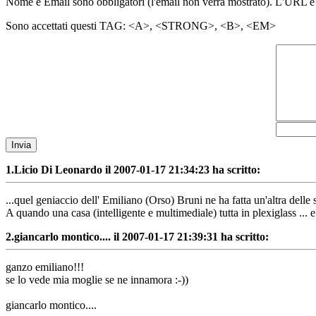
Nome e Email sono obbligatori (l'email non verrà mostrato). L'URL è
Sono accettati questi TAG: <A>, <STRONG>, <B>, <EM>
Invia
1.
Licio Di Leonardo il 2007-01-17 21:34:23 ha scritto:
...quel geniaccio dell' Emiliano (Orso) Bruni ne ha fatta un'altra delle s
A quando una casa (intelligente e multimediale) tutta in plexiglass ..
2.
giancarlo montico.... il 2007-01-17 21:39:31 ha scritto:
ganzo emiliano!!!
se lo vede mia moglie se ne innamora :-))
giancarlo montico....