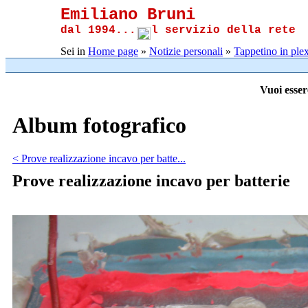
Emiliano Bruni
dal 1994...
l servizio della rete
Sei in
Home page
»
Notizie personali
»
Tappetino in plex
Vuoi esser
Album fotografico
< Prove realizzazione incavo per batte...
Prove realizzazione incavo per batterie