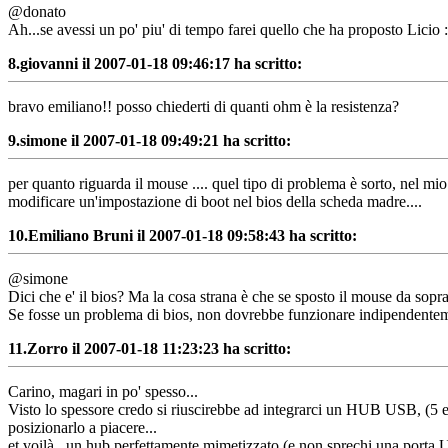
@donato
Ah...se avessi un po' piu' di tempo farei quello che ha proposto Licio 
8.
giovanni il 2007-01-18 09:46:17 ha scritto:
bravo emiliano!! posso chiederti di quanti ohm è la resistenza?
9.
simone il 2007-01-18 09:49:21 ha scritto:
per quanto riguarda il mouse .... quel tipo di problema è sorto, nel mi
modificare un'impostazione di boot nel bios della scheda madre....
10.
Emiliano Bruni il 2007-01-18 09:58:43 ha scritto:
@simone
Dici che e' il bios? Ma la cosa strana è che se sposto il mouse da sopra
Se fosse un problema di bios, non dovrebbe funzionare indipendenteme
11.
Zorro il 2007-01-18 11:23:23 ha scritto:
Carino, magari in po' spesso...
Visto lo spessore credo si riuscirebbe ad integrarci un HUB USB, (5 euro
posizionarlo a piacere...
et voilà , un hub perfettamente mimetizzato (e non sprechi una porta