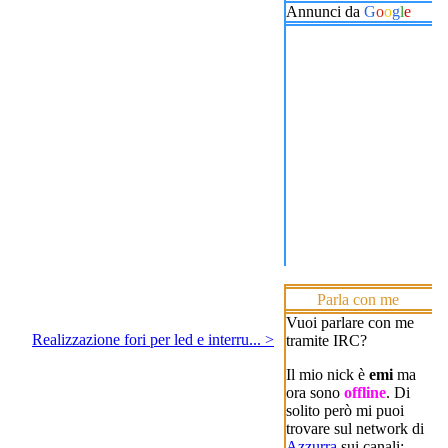
Annunci da
G
o
o
g
l
e
Parla con me
Vuoi parlare con me
Realizzazione fori per led e interru... >
tramite IRC?
Il mio nick è
emi
ma
ora sono
offline
. Di
solito però mi puoi
trovare sul network di
Azzurra
sui canali: