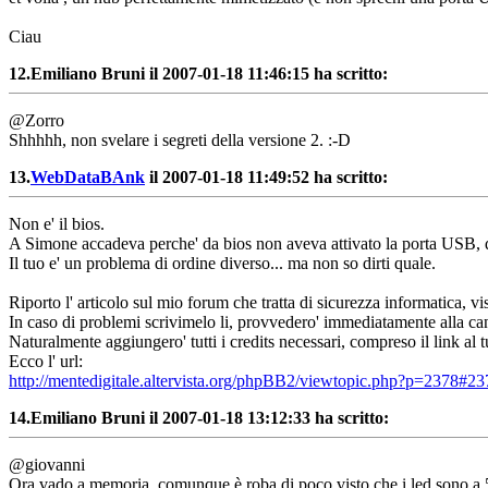
Ciau
12.
Emiliano Bruni il 2007-01-18 11:46:15 ha scritto:
@Zorro
Shhhhh, non svelare i segreti della versione 2. :-D
13.
WebDataBAnk
il 2007-01-18 11:49:52 ha scritto:
Non e' il bios.
A Simone accadeva perche' da bios non aveva attivato la porta USB, qui
Il tuo e' un problema di ordine diverso... ma non so dirti quale.
Riporto l' articolo sul mio forum che tratta di sicurezza informatica, vi
In caso di problemi scrivimelo li, provvedero' immediatamente alla can
Naturalmente aggiungero' tutti i credits necessari, compreso il link al t
Ecco l' url:
http://mentedigitale.altervista.org/phpBB2/viewtopic.php?p=2378#23
14.
Emiliano Bruni il 2007-01-18 13:12:33 ha scritto:
@giovanni
Ora vado a memoria, comunque è roba di poco visto che i led sono a 