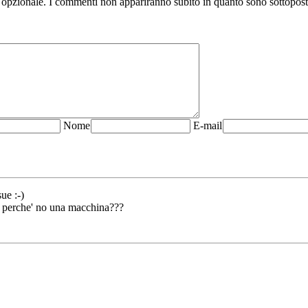
 opzionale. I commenti non appariranno subito in quanto sono sottopos
N
ome
E-mail
ue :-)
. e perche' no una macchina???