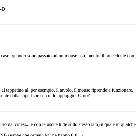
:-D
o caso, quando sono passato ad un mouse usb, mentre il precedente con il
 al tappetino al, per esempio, il tavolo, il mouse riprende a funzionare.
nte dalla superficie su cui lo appoggio. O no?
 dai cinesi... e con le uscite tutte sullo stesso lato) il quale in qualch
 USB (vabbè che ormai i PC ne hanno 6-8...)