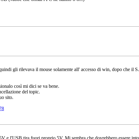
ndi gli rilevava il mouse solamente all' accesso di win, dopo che il S.O
sionalo così mi dici se va bene.
cellazione del topic.
uo sito.
78
5V e l'USB tira fuori proprio 5V. Mi sembra che dovrebbero essere int