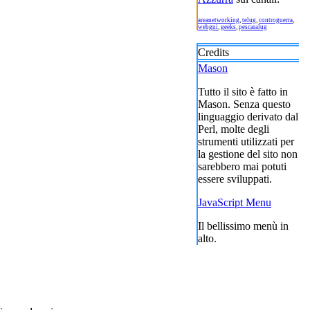
areanetworking
,
telug
,
controguerra
,
webgui
,
geeks
,
pescaralug
Credits
Mason
Tutto il sito è fatto in
Mason. Senza questo
linguaggio derivato dal
Perl, molte degli
strumenti utilizzati per
la gestione del sito non
sarebbero mai potuti
essere sviluppati.
JavaScript Menu
Il bellissimo menù in
alto.