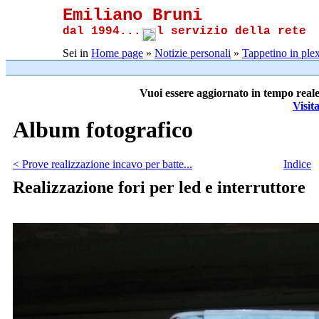
Emiliano Bruni
dal 1994...
l servizio della rete
Sei in
Home page
»
Notizie personali
»
Tappetino in plex
Vuoi essere aggiornato in tempo reale
Visit
Album fotografico
< Prove realizzazione incavo per batte...
Indice
Realizzazione fori per led e interruttore