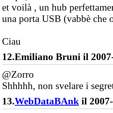
et voilà , un hub perfettam
una porta USB (vabbè che o
Ciau
12.
Emiliano Bruni il 2007-
@Zorro
Shhhhh, non svelare i segret
13.
WebDataBAnk
il 2007-