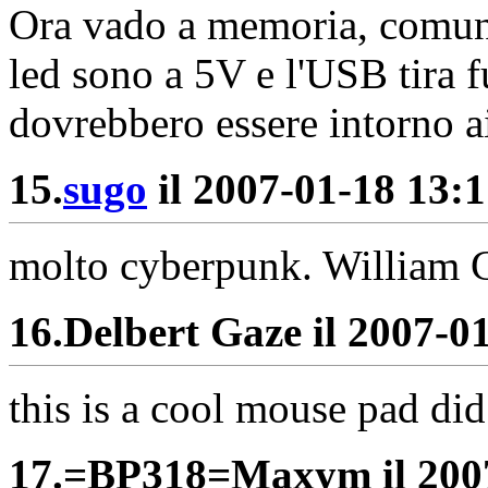
Ora vado a memoria, comunq
led sono a 5V e l'USB tira 
dovrebbero essere intorno 
15.
sugo
il 2007-01-18 13:1
molto cyberpunk. William Gi
16.
Delbert Gaze il 2007-01
this is a cool mouse pad di
17.
=BP318=Maxym il 2007-