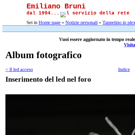
Emiliano Bruni
dal 1994...
l servizio della rete
Sei in
Home page
»
Notizie personali
»
Tappetino in plex
Vuoi essere aggiornato in tempo reale
Visit
Album fotografico
< Il led acceso
Indice
Inserimento del led nel foro