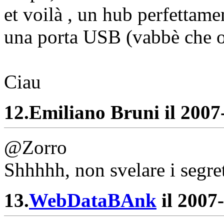
et voilà , un hub perfettam
una porta USB (vabbè che o
Ciau
12.
Emiliano Bruni il 2007-
@Zorro
Shhhhh, non svelare i segret
13.
WebDataBAnk
il 2007-