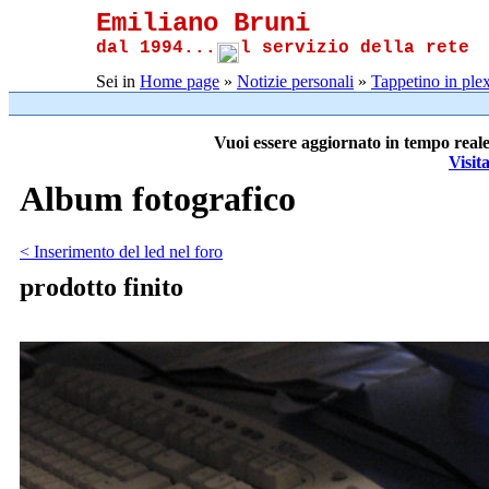
Emiliano Bruni
dal 1994...
l servizio della rete
Sei in
Home page
»
Notizie personali
»
Tappetino in plex
Vuoi essere aggiornato in tempo reale
Visit
Album fotografico
< Inserimento del led nel foro
prodotto finito