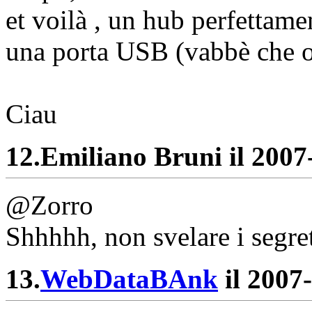
et voilà , un hub perfettam
una porta USB (vabbè che o
Ciau
12.
Emiliano Bruni il 2007-
@Zorro
Shhhhh, non svelare i segret
13.
WebDataBAnk
il 2007-