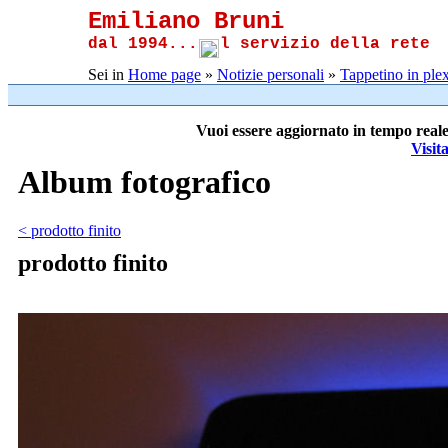
Emiliano Bruni
dal 1994...
l servizio della rete
Sei in
Home page
»
Notizie personali
»
Tappetino in plex
Vuoi essere aggiornato in tempo reale
Visit
Album fotografico
< prodotto finito
prodotto finito