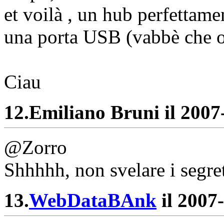
et voilà , un hub perfettam
una porta USB (vabbè che o
Ciau
12.
Emiliano Bruni il 2007-
@Zorro
Shhhhh, non svelare i segret
13.
WebDataBAnk
il 2007-