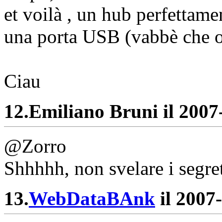
et voilà , un hub perfettam
una porta USB (vabbè che o
Ciau
12.
Emiliano Bruni il 2007-
@Zorro
Shhhhh, non svelare i segret
13.
WebDataBAnk
il 2007-