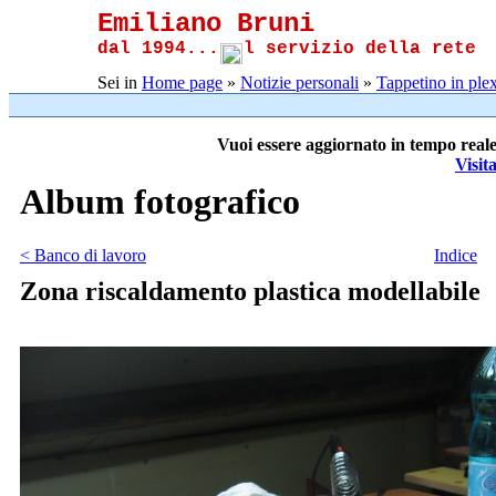
Emiliano Bruni
dal 1994...
l servizio della rete
Sei in
Home page
»
Notizie personali
»
Tappetino in plex
Vuoi essere aggiornato in tempo reale
Visit
Album fotografico
< Banco di lavoro
Indice
Zona riscaldamento plastica modellabile