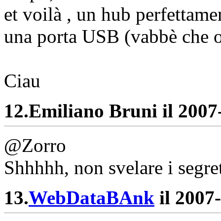
et voilà , un hub perfettam
una porta USB (vabbè che o
Ciau
12.
Emiliano Bruni il 2007-
@Zorro
Shhhhh, non svelare i segret
13.
WebDataBAnk
il 2007-