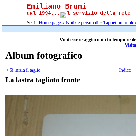
Emiliano Bruni
dal 1994...
l servizio della rete
Sei in
Home page
»
Notizie personali
»
Tappetino in plex
Vuoi essere aggiornato in tempo reale
Visit
Album fotografico
< Si inizia il taglio
Indice
La lastra tagliata fronte