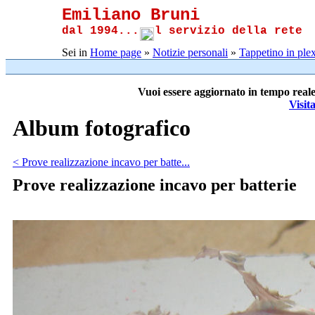
Emiliano Bruni
dal 1994...
l servizio della rete
Sei in
Home page
»
Notizie personali
»
Tappetino in plex
Vuoi essere aggiornato in tempo reale
Visit
Album fotografico
< Prove realizzazione incavo per batte...
Prove realizzazione incavo per batterie