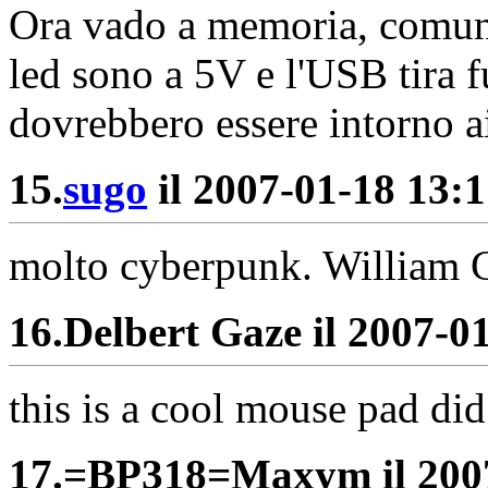
Ora vado a memoria, comunq
led sono a 5V e l'USB tira 
dovrebbero essere intorno 
15.
sugo
il 2007-01-18 13:1
molto cyberpunk. William Gi
16.
Delbert Gaze il 2007-01
this is a cool mouse pad di
17.
=BP318=Maxym il 2007-