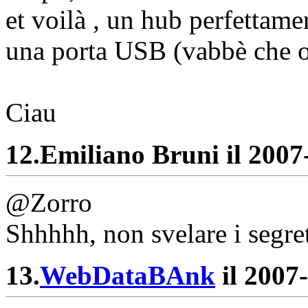
et voilà , un hub perfettam
una porta USB (vabbè che o
Ciau
12.
Emiliano Bruni il 2007-
@Zorro
Shhhhh, non svelare i segret
13.
WebDataBAnk
il 2007-