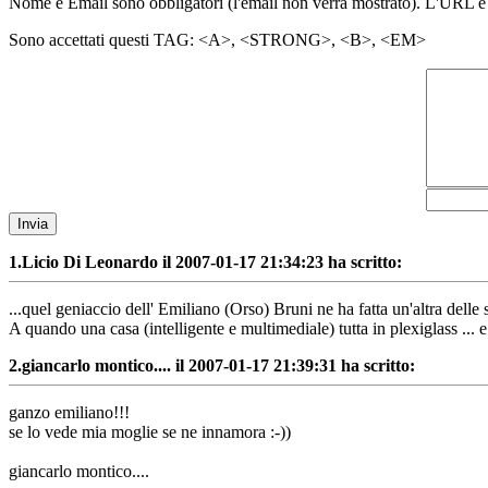
Nome e Email sono obbligatori (l'email non verrà mostrato). L'URL è
Sono accettati questi TAG: <A>, <STRONG>, <B>, <EM>
Invia
1.
Licio Di Leonardo il 2007-01-17 21:34:23 ha scritto:
...quel geniaccio dell' Emiliano (Orso) Bruni ne ha fatta un'altra delle s
A quando una casa (intelligente e multimediale) tutta in plexiglass ..
2.
giancarlo montico.... il 2007-01-17 21:39:31 ha scritto:
ganzo emiliano!!!
se lo vede mia moglie se ne innamora :-))
giancarlo montico....