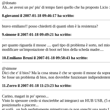
@donato
Ah...se avessi un po' piu' di tempo farei quello che ha proposto Licio 
8.
giovanni il 2007-01-18 09:46:17 ha scritto:
bravo emiliano!! posso chiederti di quanti ohm è la resistenza?
9.
simone il 2007-01-18 09:49:21 ha scritto:
per quanto riguarda il mouse .... quel tipo di problema è sorto, nel mi
modificare un'impostazione di boot nel bios della scheda madre....
10.
Emiliano Bruni il 2007-01-18 09:58:43 ha scritto:
@simone
Dici che e' il bios? Ma la cosa strana è che se sposto il mouse da sopra
Se fosse un problema di bios, non dovrebbe funzionare indipendenteme
11.
Zorro il 2007-01-18 11:23:23 ha scritto:
Carino, magari in po' spesso...
Visto lo spessore credo si riuscirebbe ad integrarci un HUB USB, (5 euro
posizionarlo a piacere...
et voilà , un hub perfettamente mimetizzato (e non sprechi una porta