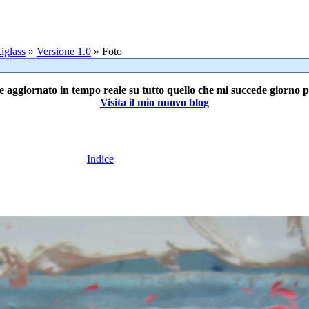
iglass
»
Versione 1.0
» Foto
e aggiornato in tempo reale su tutto quello che mi succede giorno 
Visita il mio nuovo blog
Indice