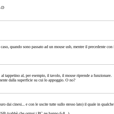
:-D
o caso, quando sono passato ad un mouse usb, mentre il precedente con il
 al tappetino al, per esempio, il tavolo, il mouse riprende a funzionare.
nte dalla superficie su cui lo appoggio. O no?
 dai cinesi... e con le uscite tutte sullo stesso lato) il quale in qualch
 USB (vabbè che ormai i PC ne hanno 6-8...)