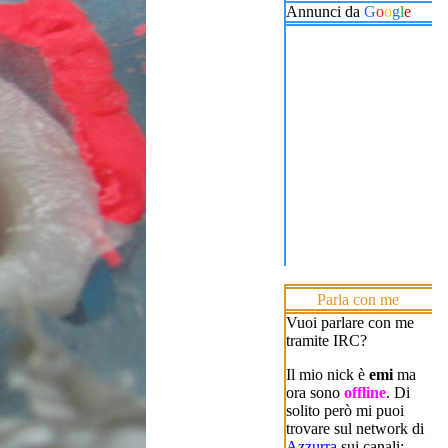
Annunci da
G
o
o
g
l
e
Parla con me
Vuoi parlare con me
tramite IRC?
Il mio nick è
emi
ma
ora sono
offline
. Di
solito però mi puoi
trovare sul network di
Azzurra
sui canali: