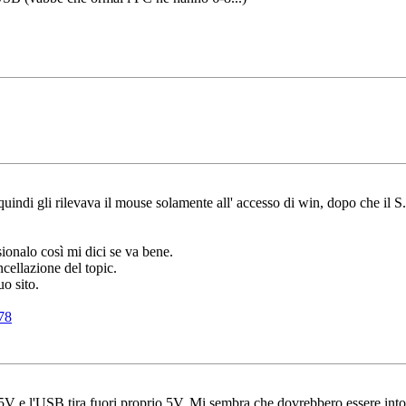
ndi gli rilevava il mouse solamente all' accesso di win, dopo che il S.O
sionalo così mi dici se va bene.
cellazione del topic.
uo sito.
78
5V e l'USB tira fuori proprio 5V. Mi sembra che dovrebbero essere int