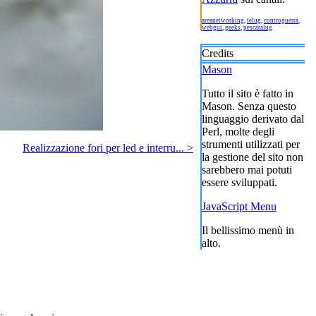
areanetworking
,
telug
,
controguerra
,
webgui
,
geeks
,
pescaralug
Credits
Mason
Tutto il sito è fatto in
Mason. Senza questo
linguaggio derivato dal
Perl, molte degli
strumenti utilizzati per
Realizzazione fori per led e interru... >
la gestione del sito non
sarebbero mai potuti
essere sviluppati.
JavaScript Menu
Il bellissimo menù in
alto.