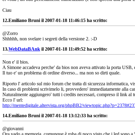
Ciau
12.
Emiliano Bruni il 2007-01-18 11:46:15 ha scritto:
@Zorro
Shhhhh, non svelare i segreti della versione 2. :-D
13.
WebDataBAnk
il 2007-01-18 11:49:52 ha scritto:
Non e' il bios.
A Simone accadeva perche' da bios non aveva attivato la porta USB, qui
Il tuo e' un problema di ordine diverso... ma non so dirti quale.
Riporto l' articolo sul mio forum che tratta di sicurezza informatica, vi
In caso di problemi scrivimelo li, provvedero' immediatamente alla can
Naturalmente aggiungero' tutti i credits necessari, compreso il link al t
Ecco l' url:
http://mentedigitale.altervista.org/phpBB2/viewtopic.php?p=2378#23
14.
Emiliano Bruni il 2007-01-18 13:12:33 ha scritto:
@giovanni
Ora vado a memoria, comunque è roba di poco visto che i led sono a 