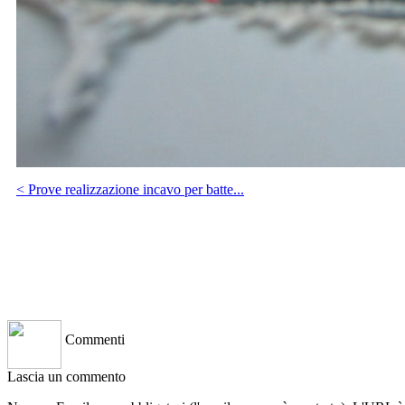
< Prove realizzazione incavo per batte...
Commenti
Lascia un commento