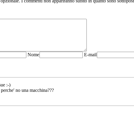
 opzionale. I commenti non appariranno subito in quanto sono sottopos
N
ome
E-mail
ue :-)
. e perche' no una macchina???