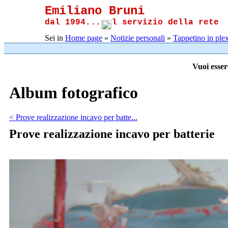
Emiliano Bruni
dal 1994...
l servizio della rete
Sei in
Home page
»
Notizie personali
»
Tappetino in plex
Vuoi esser
Album fotografico
< Prove realizzazione incavo per batte...
Prove realizzazione incavo per batterie