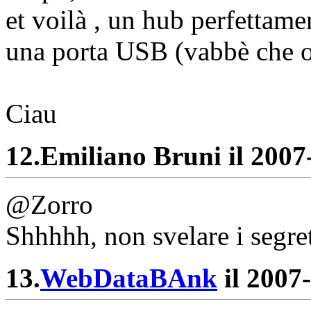
et voilà , un hub perfettam
una porta USB (vabbè che o
Ciau
12.
Emiliano Bruni il 2007-
@Zorro
Shhhhh, non svelare i segret
13.
WebDataBAnk
il 2007-