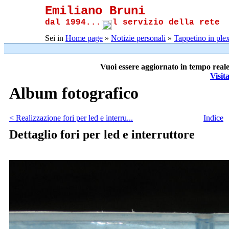
Emiliano Bruni
dal 1994...
l servizio della rete
Sei in
Home page
»
Notizie personali
»
Tappetino in plex
Vuoi essere aggiornato in tempo reale
Visit
Album fotografico
< Realizzazione fori per led e interru...
Indice
Dettaglio fori per led e interruttore