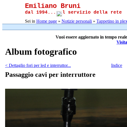
Emiliano Bruni
dal 1994...
l servizio della rete
Sei in
Home page
»
Notizie personali
»
Tappetino in plex
Vuoi essere aggiornato in tempo reale
Visit
Album fotografico
< Dettaglio fori per led e interruttor...
Indice
Passaggio cavi per interruttore