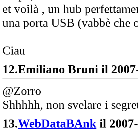
et voilà , un hub perfettam
una porta USB (vabbè che o
Ciau
12.
Emiliano Bruni il 2007-
@Zorro
Shhhhh, non svelare i segret
13.
WebDataBAnk
il 2007-