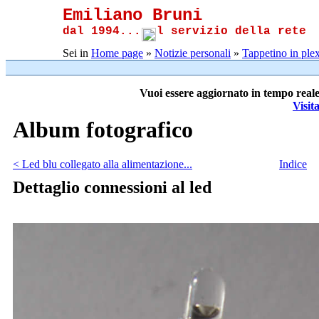
Emiliano Bruni
dal 1994...
l servizio della rete
Sei in
Home page
»
Notizie personali
»
Tappetino in plex
Vuoi essere aggiornato in tempo reale
Visit
Album fotografico
< Led blu collegato alla alimentazione...
Indice
Dettaglio connessioni al led