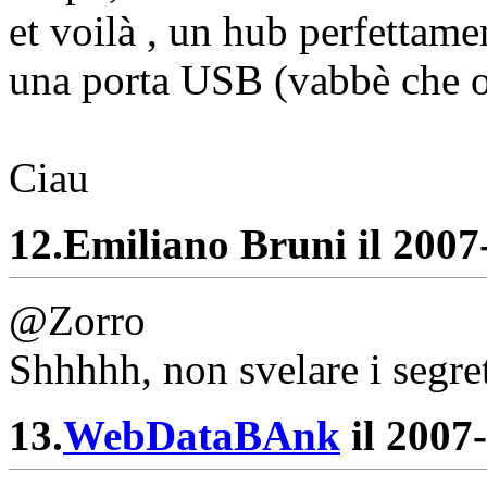
et voilà , un hub perfettam
una porta USB (vabbè che o
Ciau
12.
Emiliano Bruni il 2007-
@Zorro
Shhhhh, non svelare i segret
13.
WebDataBAnk
il 2007-