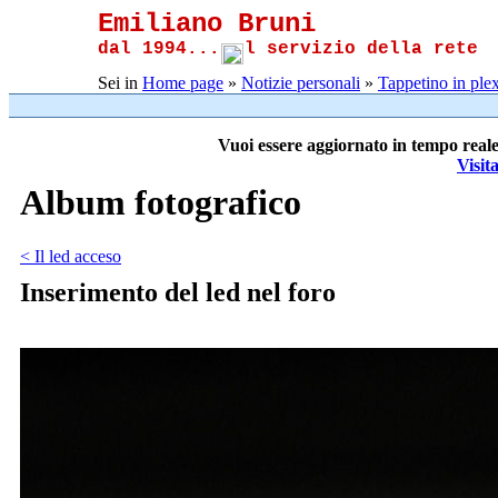
Emiliano Bruni
dal 1994...
l servizio della rete
Sei in
Home page
»
Notizie personali
»
Tappetino in plex
Vuoi essere aggiornato in tempo reale
Visit
Album fotografico
< Il led acceso
Inserimento del led nel foro