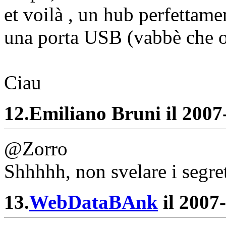
et voilà , un hub perfettam
una porta USB (vabbè che o
Ciau
12.
Emiliano Bruni il 2007-
@Zorro
Shhhhh, non svelare i segret
13.
WebDataBAnk
il 2007-