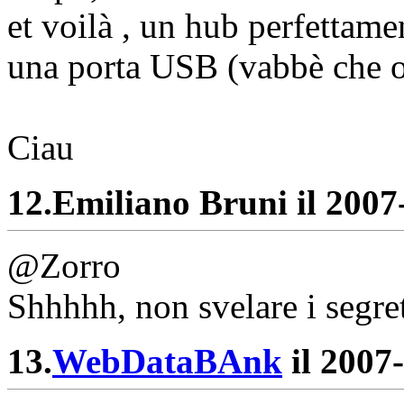
et voilà , un hub perfettam
una porta USB (vabbè che o
Ciau
12.
Emiliano Bruni il 2007-
@Zorro
Shhhhh, non svelare i segret
13.
WebDataBAnk
il 2007-