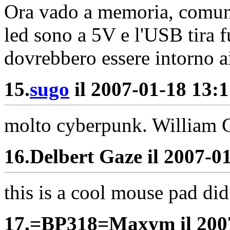
Ora vado a memoria, comunq
led sono a 5V e l'USB tira 
dovrebbero essere intorno 
15.
sugo
il 2007-01-18 13:1
molto cyberpunk. William Gi
16.
Delbert Gaze il 2007-01
this is a cool mouse pad di
17.
=BP318=Maxym il 2007-