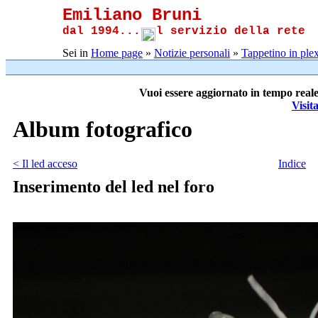
Emiliano Bruni
dal 1994...
l servizio della rete
Sei in
Home page
»
Notizie personali
»
Tappetino in plex
Vuoi essere aggiornato in tempo reale
Visit
Album fotografico
< Il led acceso
Indice
Inserimento del led nel foro