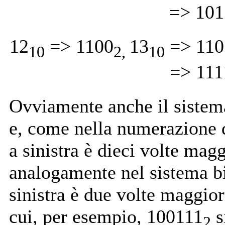
=> 101
12
=> 1100
13
=> 110
10
2,
10
=> 111
Ovviamente anche il sistema
e, come nella numerazione 
a sinistra è dieci volte magg
analogamente nel sistema bi
sinistra è due volte maggior
cui, per esempio, 100111
s
2