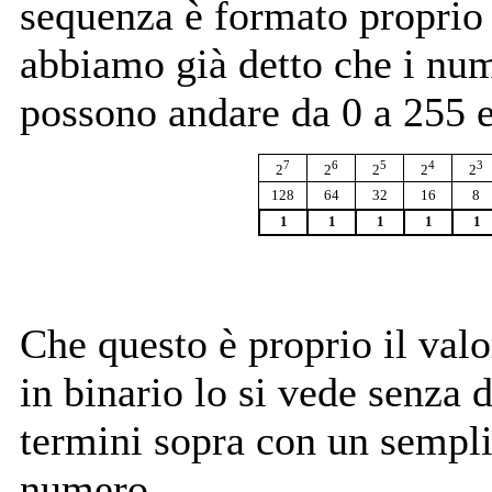
sequenza è formato proprio 
abbiamo già detto che i num
possono andare da 0 a 255 e
7
6
5
4
3
2
2
2
2
2
128
64
32
16
8
1
1
1
1
1
Che questo è proprio il val
in binario lo si vede senza 
termini sopra con un semplic
numero