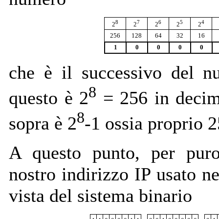
8
7
6
5
4
2
2
2
2
2
256
128
64
32
16
1
0
0
0
0
che è il successivo del n
8
questo è 2
= 256 in decim
8
sopra è 2
-1 ossia proprio 2
A questo punto, per puro
nostro indirizzo IP usato n
vista del sistema binario