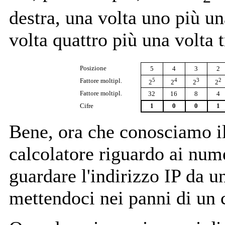
destra, una volta uno più un
volta quattro più una volta 
Posizione
5
4
3
2
5
4
3
2
Fattore moltipl.
2
2
2
2
Fattore moltipl.
32
16
8
4
Cifre
1
0
0
1
Bene, ora che conosciamo il
calcolatore riguardo ai num
guardare l'indirizzo IP da u
mettendoci nei panni di un