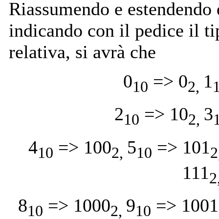
Riassumendo e estendendo q
indicando con il pedice il 
relativa, si avrà che
0
=> 0
1
10
2,
2
=> 10
3
10
2,
4
=> 100
5
=> 101
10
2,
10
2
111
2
8
=> 1000
9
=> 1001
10
2,
10