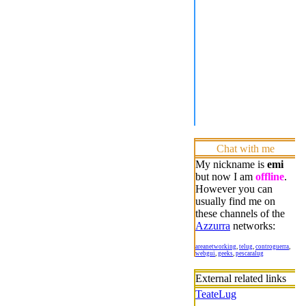
Chat with me
My nickname is
emi
but now I am
offline
.
However you can
usually find me on
these channels of the
Azzurra
networks:
areanetworking
,
telug
,
controguerra
,
webgui
,
geeks
,
pescaralug
External related links
TeateLug