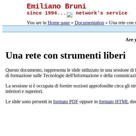
Emiliano Bruni
since 1994...
network's service
You are in
Home page
»
Documentation
» Una rete con s
Are y
Una rete con strumenti liberi
Questo documento, rappresenta le slide utilizzato in una sessione di 
di formazione sulle Tecnologie dell'Informazione e della comunicazio
La sessione si è occupata di fornire nozioni approfondite circa gli 
inferiori e superiori.
Le slide sono presenti in
formato PDF
oppure in
formato HTML
dir
JavaScript Menu Courtesy of Milonic.com