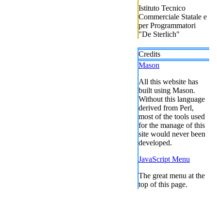
Istituto Tecnico
Commerciale Statale e
per Programmatori
"De Sterlich"
Credits
Mason
All this website has
built using Mason.
Without this language
derived from Perl,
most of the tools used
for the manage of this
site would never been
developed.
JavaScript Menu
The great menu at the
top of this page.