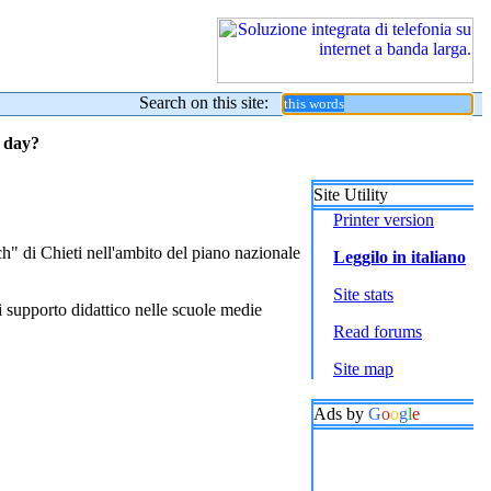
Search on this site:
y day?
Site Utility
Printer version
ch" di Chieti nell'ambito del piano nazionale
Leggilo in italiano
Site stats
i supporto didattico nelle scuole medie
Read forums
Site map
Ads by
G
o
o
g
l
e