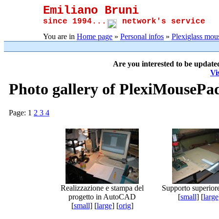
Emiliano Bruni
since 1994...
network's service
You are in
Home page
»
Personal infos
»
Plexiglass mou
Are you interested to be update
Vi
Photo gallery of PlexiMousePad 
Page:
1
2
3
4
Realizzazione e stampa del
Supporto superiore
progetto in AutoCAD
[
small
] [
large
[
small
] [
large
] [
orig
]