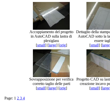
Accoppiamento del progetto
Dettaglio della stampa
in AutoCAD sulla lastra di
AutoCAD sotto la las
plexiglass
essere tagl
[
small
] [
large
] [
orig
]
[
small
] [
large
Sovrapposizione per verifica
Progetto CAD su lastr
corretto taglio delle parti
creazione incavo
[
small
] [
large
] [
orig
]
[
small
] [
large
Page:
1
2
3
4
JavaScript Menu Courtesy of Milonic.com