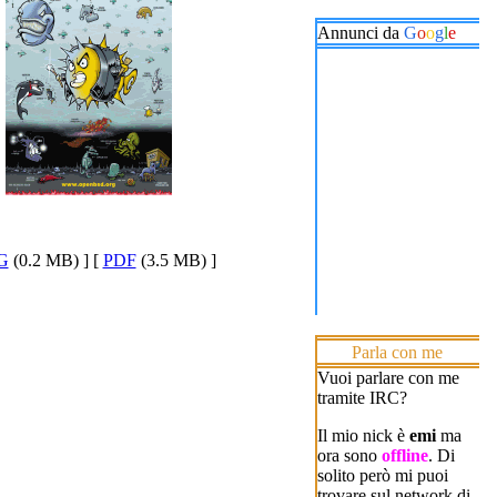
Annunci da
G
o
o
g
l
e
G
(0.2 MB) ] [
PDF
(3.5 MB) ]
Parla con me
Vuoi parlare con me
tramite IRC?
Il mio nick è
emi
ma
ora sono
offline
. Di
solito però mi puoi
trovare sul network di