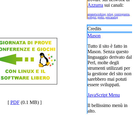
Azzurra
sui canali:
areanetworking
,
telug
,
controguerra
,
webgui
,
geeks
,
pescaralug
Credits
Mason
Tutto il sito è fatto in
Mason. Senza questo
linguaggio derivato dal
Perl, molte degli
strumenti utilizzati per
la gestione del sito non
sarebbero mai potuti
essere sviluppati.
JavaScript Menu
[
PDF
(0.1 MB) ]
Il bellissimo menù in
alto.