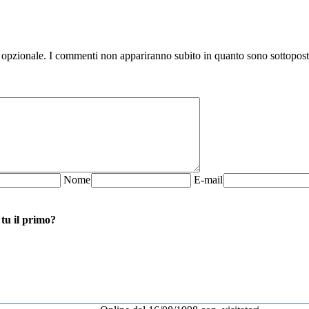
 opzionale. I commenti non appariranno subito in quanto sono sottopos
N
ome
E-mail
 tu il primo?