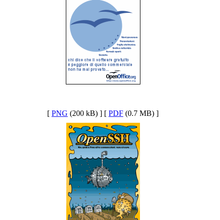
[
PNG
(200 kB) ] [
PDF
(0.7 MB) ]