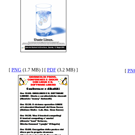
[
PNG
(1.7 MB) ] [
PDF
(3.2 MB) ]
[
PN