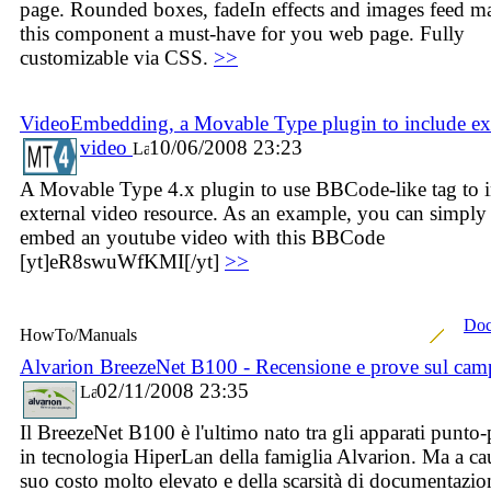
page. Rounded boxes, fadeIn effects and images feed m
this component a must-have for you web page. Fully
customizable via CSS.
>>
VideoEmbedding, a Movable Type plugin to include ex
video
10/06/2008 23:23
A Movable Type 4.x plugin to use BBCode-like tag to 
external video resource. As an example, you can simply
embed an youtube video with this BBCode
[yt]eR8swuWfKMI[/yt]
>>
Doc
HowTo/Manuals
Alvarion BreezeNet B100 - Recensione e prove sul ca
02/11/2008 23:35
Il BreezeNet B100 è l'ultimo nato tra gli apparati punto
in tecnologia HiperLan della famiglia Alvarion. Ma a ca
suo costo molto elevato e della scarsità di documentazio